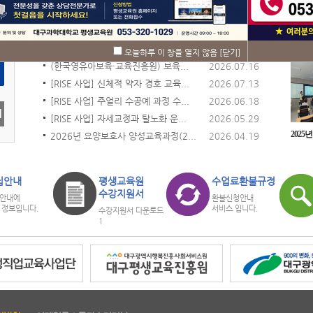
공지사항
자료
NOTICE
DATA
오늘하루 이 창을 열지 않음
[닫기]
행
(한국영유아보육·교육진흥원) 보육...
2026.07.16
[RISE 사업] 신체적 약자 경호 교육...
2026.07.13
[RISE 사업] 주얼리 수공예 과정 수...
2026.06.18
[RISE 사업] 자세교정과 탈노화 운...
2026.05.29
2026년 요양보호사 양성교육과정(2...
2026.04.19
집안내
평생교육원
수업료환불규정
수강지원서
안내에
환불신청안내
 정보입니다.
서비스 입니다.
수강지원서 다운로드
1