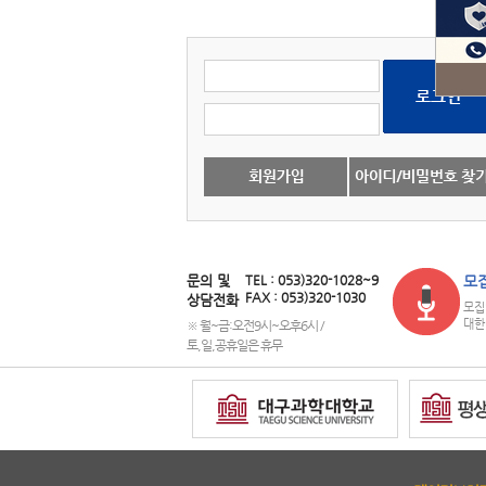
문의 및
TEL : 053)320-1028~9
모
FAX : 053)320-1030
상담전화
모집
대한
※ 월~금:오전9시~오후6시 /
토,일,공휴일은 휴무
copyright