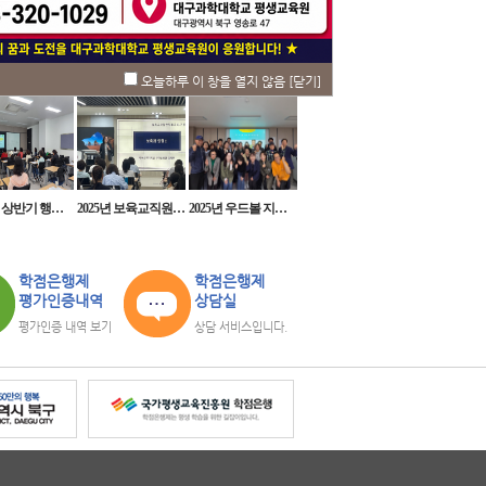
실
오늘하루 이 창을 열지 않음
[닫기]
사사진
학습자용
교강사용
2025년 상반기 행복대학
2025년 보육교직원 보수교육(교사 일반직무교육)
2025년 우드볼 지도자 자격취득과정
학점은행제
학점은행제
평가인증내역
상담실
평가인증 내역 보기
상담 서비스입니다.