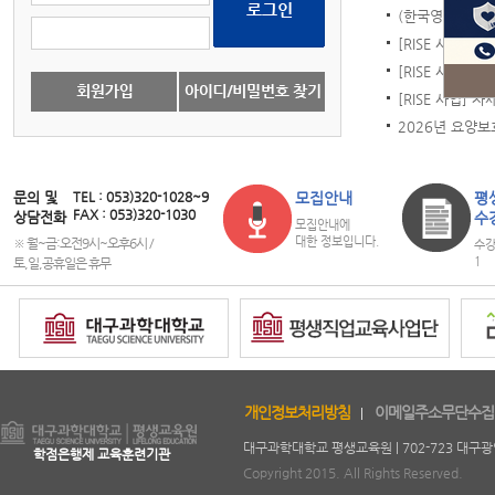
(한국영유아보육·
[RISE 사업] 신
[RISE 사업] 주
[RISE 사업] 
2026년 요양보
문의 및
TEL : 053)320-1028~9
모집안내
평
FAX : 053)320-1030
상담전화
수
모집안내에
대한 정보입니다.
※ 월~금:오전9시~오후6시 /
수강
1
토,일,공휴일은 휴무
copyright
개인정보처리방침
이메일주소무단수집
대구과학대학교 평생교육원 | 702-723 대구광역시 북구
학점은행제 교육훈련기관
Copyright 2015. All Rights Reserved.