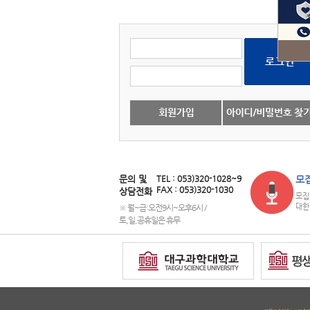
문의 및
TEL : 053)320-1028~9
모
FAX : 053)320-1030
상담전화
모집
대한
※ 월~금:오전9시~오후6시 /
토,일,공휴일은 휴무
copyright