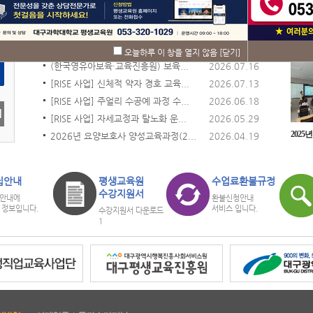
공지사항
자료
NOTICE
DATA
오늘하루 이 창을 열지 않음
[닫기]
행
(한국영유아보육·교육진흥원) 보육...
2026.07.16
[RISE 사업] 신체적 약자 경호 교육...
2026.07.13
[RISE 사업] 주얼리 수공예 과정 수...
2026.06.18
[RISE 사업] 자세교정과 탈노화 운...
2026.05.29
2026년 요양보호사 양성교육과정(2...
2026.04.19
집안내
평생교육원
수업료환불규정
수강지원서
안내에
환불신청안내
 정보입니다.
서비스 입니다.
수강지원서 다운로드
1