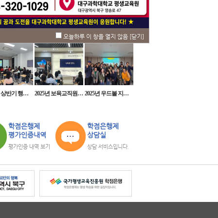
실
오늘하루 이 창을 열지 않음
[닫기]
사사진
학습자용
교강사용
2025년 상반기 행복대학
2025년 보육교직원 보수교육(교사 일반직무교육)
2025년 우드볼 지도자 자격취득과정
학점은행제
학점은행제
평가인증내역
상담실
평가인증 내역 보기
상담 서비스입니다.