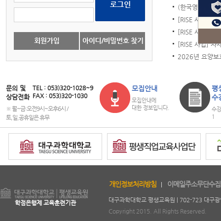
(한국영유아보육·
[RISE 사업] 신
[RISE 사업] 주
[RISE 사업] 
2026년 요양보
문의 및
TEL : 053)320-1028~9
모집안내
평
FAX : 053)320-1030
상담전화
수
모집안내에
대한 정보입니다.
※ 월~금:오전9시~오후6시 /
수강
1
토,일,공휴일은 휴무
copyright
개인정보처리방침
이메일주소무단수집
대구과학대학교 평생교육원 | 702-723 대구광역시 북구
학점은행제 교육훈련기관
Copyright 2015. All Rights Reserved.