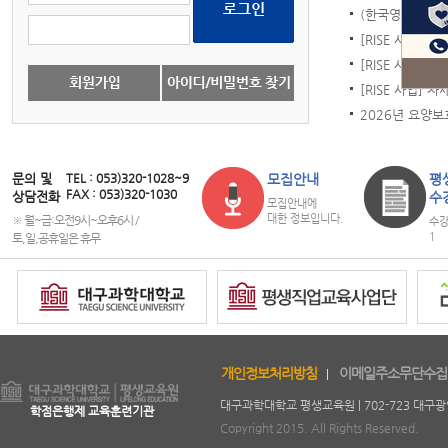
(한국영유아보육·
[RISE 사업] 신
[RISE 사업] 주
[RISE 사업] 
2026년 요양보
문의 및
TEL : 053)320-1028~9
모집안내
평
FAX : 053)320-1030
상담전화
수
모집안내에
대한 정보입니다.
※ 월~금:오전9시~오후6시 /
수강
1
토,일,공휴일은 휴무
copyright
개인정보처리방침
이메일주소무단수집
대구과학대학교 평생교육원 | 702-723 대구광역시 북구
학점은행제 교육훈련기관
Copyright 2015. All Rights Reserved.