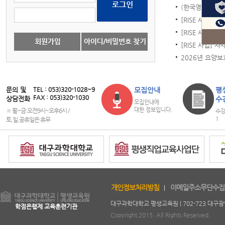
(한국영유아보육·
[RISE 사업] 신
[RISE 사업] 주
[RISE 사업] 
2026년 요양보
문의 및
TEL : 053)320-1028~9
모집안내
평
FAX : 053)320-1030
상담전화
수
모집안내에
대한 정보입니다.
※ 월~금:오전9시~오후6시 /
수강
1
토,일,공휴일은 휴무
copyright
개인정보처리방침
이메일주소무단수집
대구과학대학교 평생교육원 | 702-723 대구광역시 북구
학점은행제 교육훈련기관
Copyright 2015. All Rights Reserved.